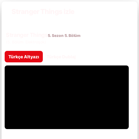
Stranger Things izle
Stranger Things
5. Sezon 5. Bölüm
(5. Bölüm: Elektroşok)
Türkçe Altyazı
Türkçe Dublaj