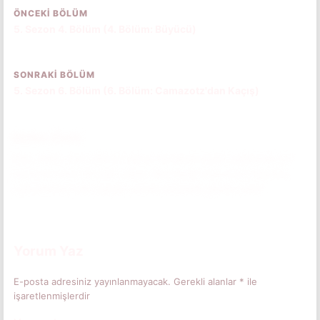
ÖNCEKI BÖLÜM
5. Sezon 4. Bölüm (4. Bölüm: Büyücü)
SONRAKI BÖLÜM
5. Sezon 6. Bölüm (6. Bölüm: Camazotz'dan Kaçış)
Bölüm Özeti
Ekip, Will'in sürü bilincini tekrar ele geçirmesini sağlamak için
heyecan verici bir plan yapar. Baş Aşağı Dünya'da Hawkins
Laboratuvarı'nda yapılan arama sırasında gerilim artar.
Bölüm özetini okumak için tıkla.
(Spoiler İçerebilir)
Yorum Yaz
E-posta adresiniz yayınlanmayacak.
Gerekli alanlar
*
ile
işaretlenmişlerdir