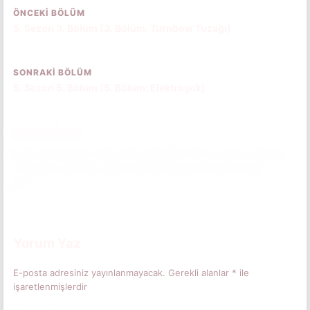
ÖNCEKI BÖLÜM
5. Sezon 3. Bölüm (3. Bölüm: Turnbow Tuzağı)
SONRAKI BÖLÜM
5. Sezon 5. Bölüm (5. Bölüm: Elektroşok)
Bölüm Özeti
Ordu kasabadaki kontrolünü sıkılaştırır. Mike, Lucas ve Robin
cesaret dolu bir kaçış planlar. El, düşmanla karşı karşıya
gelir.
Bölüm özetini okumak için tıkla.
(Spoiler İçerebilir)
Yorum Yaz
E-posta adresiniz yayınlanmayacak.
Gerekli alanlar
*
ile
işaretlenmişlerdir