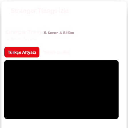
Stranger Things izle
Stranger Things
5. Sezon 4. Bölüm
(4. Bölüm: Büyücü)
Türkçe Altyazı
Türkçe Dublaj