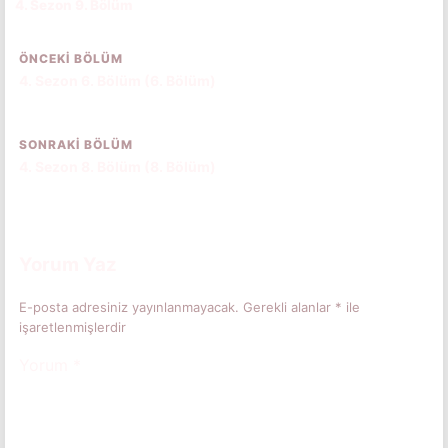
4. Sezon 9. Bölüm
CC
TR
ÖNCEKI BÖLÜM
4. Sezon 6. Bölüm (6. Bölüm)
SONRAKI BÖLÜM
4. Sezon 8. Bölüm (8. Bölüm)
Yorum Yaz
E-posta adresiniz yayınlanmayacak.
Gerekli alanlar
*
ile
işaretlenmişlerdir
Yorum
*