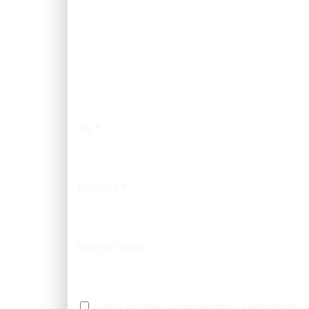
Ad
*
E-posta
*
İnternet sitesi
Daha sonraki yorumlarımda kullanılması i