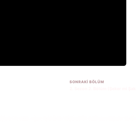
SONRAKI BÖLÜM
2. Sezon 2. Bölüm (Şeker mi Şa
rtmen bir rakip, oyun salonunda olay yaratır. Kuşkucu Hopper, çürümek