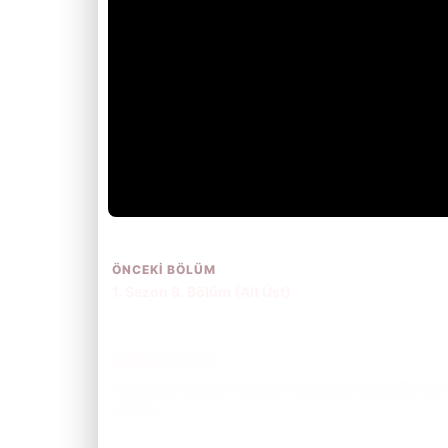
ÖNCEKI BÖLÜM
1. Sezon 8. Bölüm (Alt Üst)
Bölüm Özeti
Kasabada Cadılar Bayramı hazırlıkları sürerken reko
inceler.
Bölüm özetini okumak için tıkla.