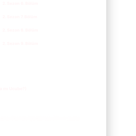
2. Sezon 6. Bölüm
CC
TR
2. Sezon 7. Bölüm
CC
TR
2. Sezon 8. Bölüm
CC
TR
2. Sezon 9. Bölüm
CC
TR
ka mı Ucube?)
te olan bal kabaklarıyla dolu bir tarlayı