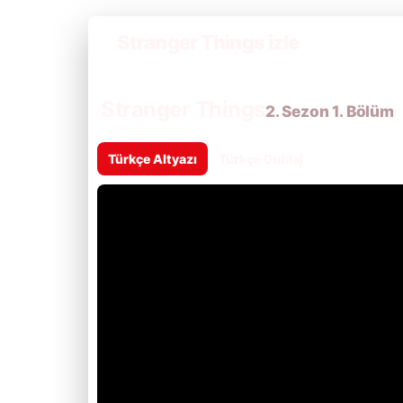
Stranger Things izle
Stranger Things
2. Sezon 1. Bölüm
Türkçe Altyazı
Türkçe Dublaj