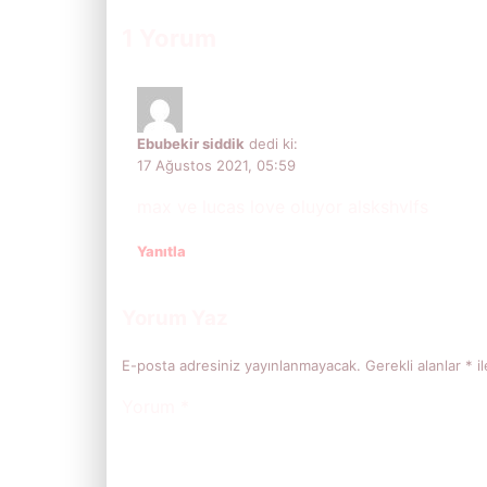
(Spoiler İçerebilir)
1 Yorum
Ebubekir siddik
dedi ki:
17 Ağustos 2021, 05:59
max ve lucas love oluyor alskshvlfs
Yanıtla
Yorum Yaz
E-posta adresiniz yayınlanmayacak.
Gerekli alanlar
*
il
Yorum
*