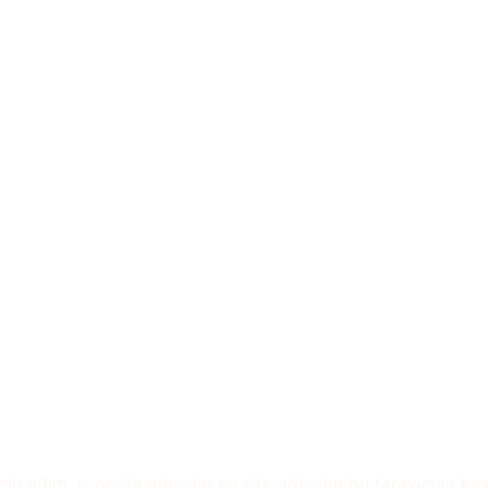
çin adım, e-posta adresim ve site adresim bu tarayıcıya kay