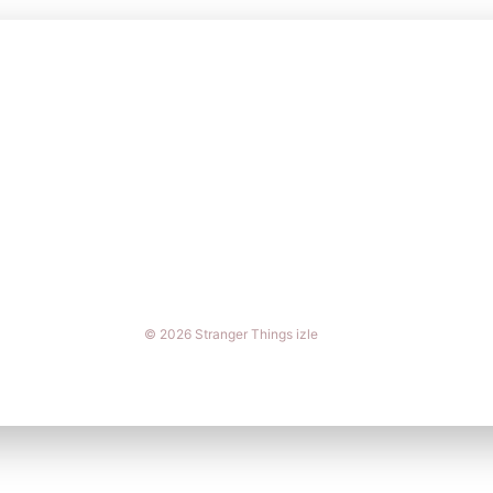
© 2026 Stranger Things izle
online casino siteleri