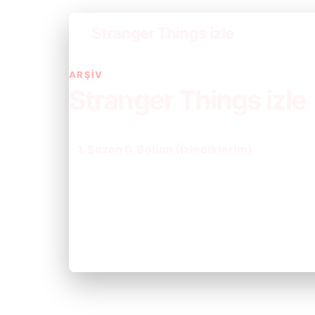
Stranger Things izle
ARŞIV
Stranger Things izle
1. Sezon 0. Bölüm (İzlediklerim)